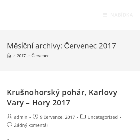
Přejít
RC DOUBRAVKA
k
NABÍDKA
obsahu
Měsíční archivy: Červenec 2017
>
2017
>
Červenec
Krušnohorský pohár, Karlovy
Vary – Hory 2017
Autor
Příspěvek
Rubriky
admin
9 července, 2017
Uncategorized
příspěvku
byl
příspěvku
Komentáře
Žádný komentář
publikován
k
příspěvku