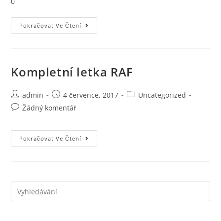
0
Krušnohorský
Pokračovat Ve Čtení
Pohár,
Karlovy
Vary
–
Hory
2017
Kompletní letka RAF
Autor
Příspěvek
Rubriky
admin
4 července, 2017
Uncategorized
příspěvku
byl
příspěvku
Komentáře
Žádný komentář
publikován
k
příspěvku
Kompletní
Pokračovat Ve Čtení
Letka
RAF